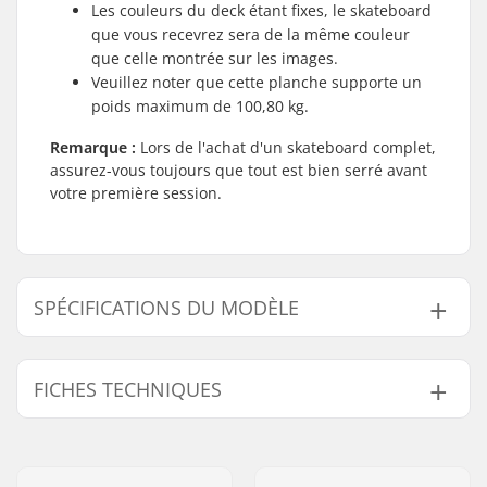
Les couleurs du deck étant fixes, le skateboard
que vous recevrez sera de la même couleur
que celle montrée sur les images.
Veuillez noter que cette planche supporte un
poids maximum de 100,80 kg.
Remarque :
Lors de l'achat d'un skateboard complet,
assurez-vous toujours que tout est bien serré avant
votre première session.
SPÉCIFICATIONS DU MODÈLE
Modèle
Largeur du deck
Longueur du deck
Empatt
FICHES TECHNIQUES
7.75"
7.75" (19.7cm)
30" (76cm)
13" (33
8"
8" (20.3cm)
31.6" (80.3cm)
14.22" 
Design du deck:
Double kicktail
Diamètre de la roue:
52mm