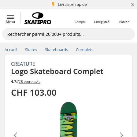
×
+5 mio de clients
Livraison rapide
Menu
Compte
Enregistré
Panier
Accueil
Skates
Skateboards
Complets
CREATURE
Logo Skateboard Complet
4.7
//
28 votre avis
CHF 103.00