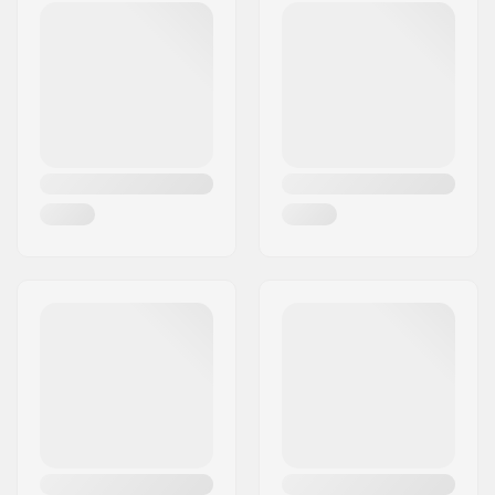
Matériel de la roue:
PU casted, SHR
Précision des
ABEC-3
roulements:
Couleurs de deck:
Couleurs fixes
Concave:
Medium
Type de truck:
Standard kingpin,
Standard hanger
Griptape:
Pré-appliqué
Poids maximum de
100 kg
l'utilisateur: