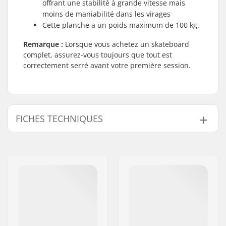
offrant une stabilité à grande vitesse mais
moins de maniabilité dans les virages
Cette planche a un poids maximum de 100 kg.
Remarque :
Lorsque vous achetez un skateboard
complet, assurez-vous toujours que tout est
correctement serré avant votre première session.
FICHES TECHNIQUES
Largeur du deck:
7.75" (19.7cm)
Longueur du deck:
31.5" (80cm)
Matériel du deck:
Érable, 7 plis
Matériau
Collé à chaud
supplémentaire:
Design du deck:
Double kicktail
Diamètre de la roue:
54mm