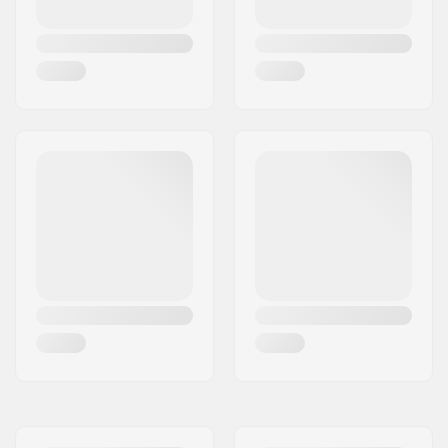
Epaisseur des roues:
32mm
Dureté des roues:
99A
Matériel de la roue:
PU casted
Précision des
ABEC-7
roulements:
Type de truck:
Standard kingpin,
Standard hanger
Largeur du Hanger:
129mm (5")
Cushioning:
95A
Griptape:
Pré-appliqué
Poids maximum de
100 kg
l'utilisateur: