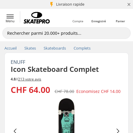
×
+5 mio de clients
Livraison rapide
Menu
Compte
Enregistré
Panier
Accueil
Skates
Skateboards
Complets
ENUFF
Icon Skateboard Complet
4.8
//
213 votre avis
CHF 64.00
CHF 78.00
Economisez
CHF 14.00