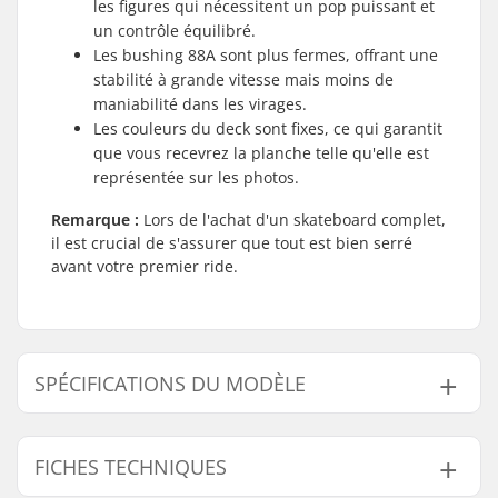
les figures qui nécessitent un pop puissant et
un contrôle équilibré.
Les bushing 88A sont plus fermes, offrant une
stabilité à grande vitesse mais moins de
maniabilité dans les virages.
Les couleurs du deck sont fixes, ce qui garantit
que vous recevrez la planche telle qu'elle est
représentée sur les photos.
Remarque :
Lors de l'achat d'un skateboard complet,
il est crucial de s'assurer que tout est bien serré
avant votre premier ride.
SPÉCIFICATIONS DU MODÈLE
Modèle
Largeur du deck
Longueur du deck
FICHES TECHNIQUES
7.25" - Noir/Bleu
7.25" (18.4cm)
30" (76cm)