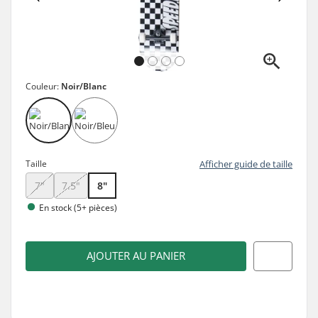
Couleur:
Noir/Blanc
Taille
Afficher guide de taille
7"
7.5"
8"
En stock (5+ pièces)
AJOUTER AU PANIER