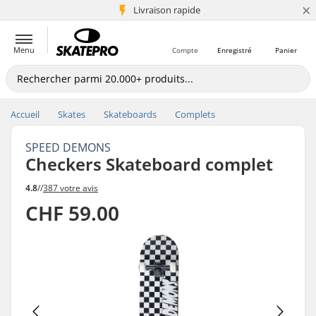
×
+5 mio de clients
Livraison rapide
Menu
Compte
Enregistré
Panier
Accueil
Skates
Skateboards
Complets
SPEED DEMONS
Checkers Skateboard complet
4.8
//
387 votre avis
CHF 59.00