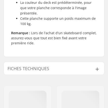
La couleur du deck est prédéterminée, pour
que votre planche corresponde à l'image
présentée.
Cette planche supporte un poids maximum de
100 kg.
Remarque :
Lors de l'achat d'un skateboard complet,
assurez-vous que tout est bien fixé avant votre
première ride.
FICHES TECHNIQUES
Largeur du deck:
8" (20.3cm)
Longueur du deck:
32" (81.3cm)
Matériel du deck:
Érable, 7 plis
Matériau
Colle forte américaine
supplémentaire: