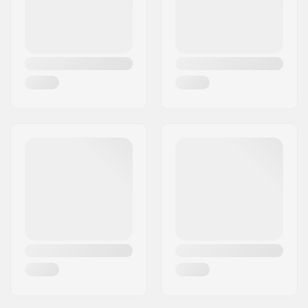
Design du deck:
Double kicktail
Diamètre de la roue:
53mm
Dureté des roues:
99A
Matériel de la roue:
PU casted
Précision des
ABEC-7
roulements:
Couleurs de deck:
Couleurs fixes
Concave:
Medium
Type de truck:
Standard kingpin,
Standard hanger
Largeur du Hanger:
139mm (5.5")
Largeur de l'axe:
8"
Cushioning:
95A
Griptape:
Pré-appliqué
Poids maximum de
100 kg
l'utilisateur: