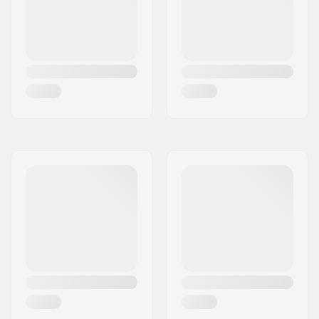
Largeur de l'axe:
7.75"
Griptape:
Pré-appliqué
Poids maximum de
100 kg
l'utilisateur: