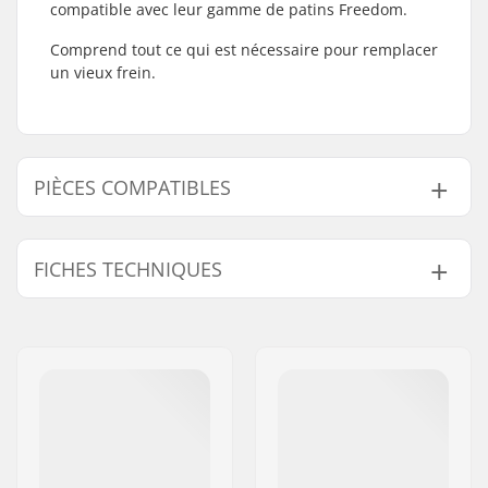
compatible avec leur gamme de patins Freedom.
Comprend tout ce qui est nécessaire pour remplacer
un vieux frein.
PIÈCES COMPATIBLES
Trouvez des produits compatibles avec K2 Freedom
Frein:
FICHES TECHNIQUES
Axe:
Inclus
Compatible avec
Boulons montage du
Inclus
frein :