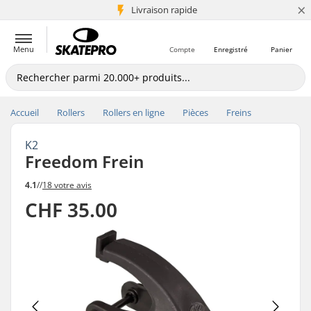
×
+5 mio de clients
Livraison rapide
Menu
Compte
Enregistré
Panier
Accueil
Rollers
Rollers en ligne
Pièces
Freins
K2
Freedom Frein
4.1
//
18 votre avis
CHF 35.00