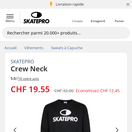
×
+5 mio de clients
Livraison rapide
Menu
Compte
Enregistré
Panier
Accueil
Vêtements
Sweats à Capuche
SKATEPRO
Crew Neck
5.0
//
16 votre avis
CHF 19.55
CHF 32.00
Economisez
CHF 12.45