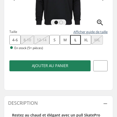
Taille
Afficher guide de taille
4-6
8-10
12-14
S
M
L
XL
XXL
En stock (5+ pièces)
AJOUTER AU PANIER
DESCRIPTION
Restez au chaud et élégant avec un pull SkatePro