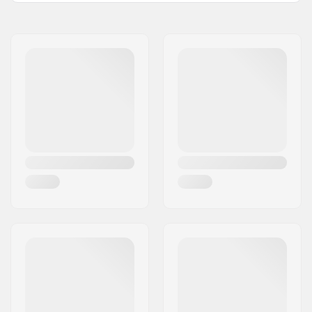
Genre:
Men
,
Unisex
Cou :
Crew Neck
Design:
Front Graphic
Materiel:
Cotton Blend
Type:
Sweatshirt