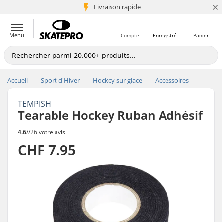
×
+5 mio de clients
Livraison rapide
Menu
Compte
Enregistré
Panier
Accueil
Sport d'Hiver
Hockey sur glace
Accessoires
TEMPISH
Tearable Hockey Ruban Adhésif
4.6
//
26 votre avis
CHF 7.95