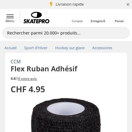
×
+5 mio de clients
Livraison rapide
Menu
Compte
Enregistré
Panier
Accueil
Sport d'Hiver
Hockey sur glace
Accessoires
CCM
Flex Ruban Adhésif
4.8
//
4 votre avis
CHF 4.95