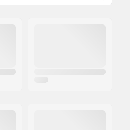
Injected
Carbon steel
Factory sharpened
Oui
Non