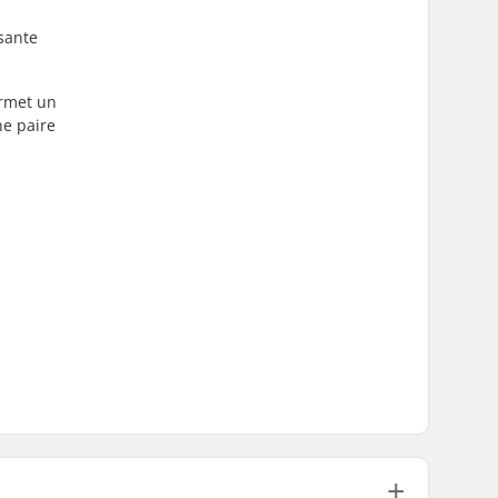
ssante
ermet un
ne paire