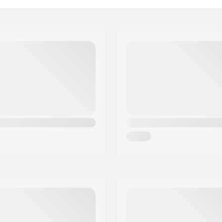
, Mou
Outsole:
uir PU
Matériaux de la lame:
Rembourrage intelligent
Blade sharpening:
Toepick:
Lame remplaçable: