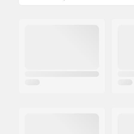
Types de botte:
Une pièce
Matière de la botte:
Textile, C
Chausson:
Built-in, 
Fermeture:
Laçage
Chausson :
Mesh
Cuff:
Mid-cut