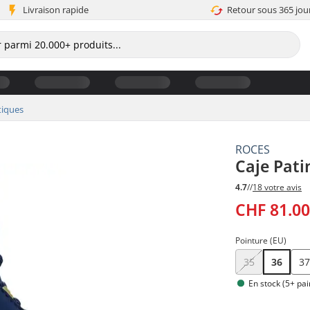
Livraison rapide
Retour sous 365 jou
tiques
ROCES
Caje Pati
4.7
//
18 votre avis
CHF 81.0
Pointure (EU)
35
36
3
En stock (5+ pai