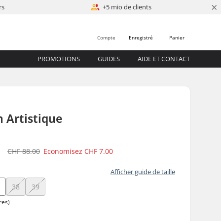
×
rs
+5 mio de clients
Compte
Enregistré
Panier
PROMOTIONS
GUIDES
AIDE ET CONTACT
n Artistique
0
CHF 88.00
Economisez
CHF 7.00
Afficher guide de taille
7
38
39
res)