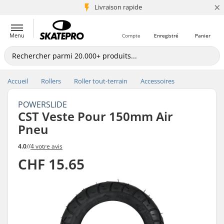
×
+5 mio de clients
Livraison rapide
Menu
Compte
Enregistré
Panier
Accueil
Rollers
Roller tout-terrain
Accessoires
POWERSLIDE
CST Veste Pour 150mm Air
Pneu
4.0
//
4 votre avis
CHF 15.65