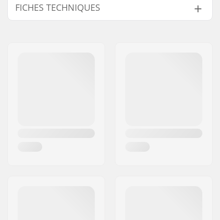
FICHES TECHNIQUES
Diamètre des roues:
150mm
Epaisseur des roues:
32mm
Wheel type:
Air tyre