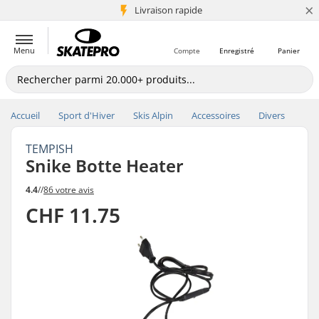
×
+5 mio de clients
Livraison rapide
Menu
Compte
Enregistré
Panier
Accueil
Sport d'Hiver
Skis Alpin
Accessoires
Divers
TEMPISH
Snike Botte Heater
4.4
//
86 votre avis
CHF 11.75