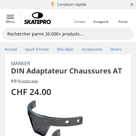
×
+5 mio de clients
Livraison rapide
Menu
Compte
Enregistré
Panier
Accueil
Sport d'Hiver
Skis Alpin
Accessoires
Divers
MARKER
DIN Adaptateur Chaussures AT
4.5
//
4 votre avis
CHF 24.00