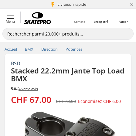
×
+5 mio de clients
Livraison rapide
Menu
Compte
Enregistré
Panier
Accueil
BMX
Direction
Potences
BSD
Stacked 22.2mm Jante Top Load
BMX
5.0
//
4 votre avis
CHF 67.00
CHF 73.00
Economisez
CHF 6.00