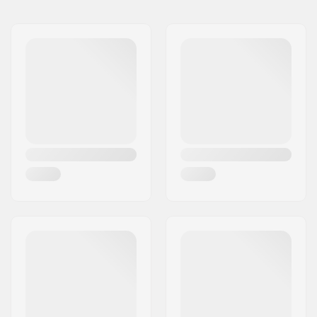
Type de
50mm, Top load
potence/Longueur:
Rise potence:
33mm
Diamètre potence:
22.2mm
Poids:
312g
Dimension pivot de
1 1/8"
fourche: