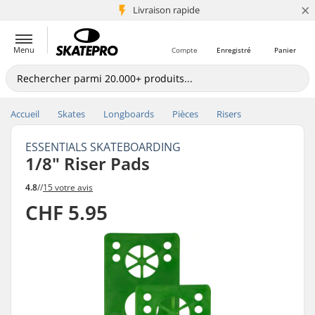
×
+5 mio de clients
Livraison rapide
Menu
Compte
Enregistré
Panier
Accueil
Skates
Longboards
Pièces
Risers
ESSENTIALS SKATEBOARDING
1/8" Riser Pads
4.8
//
15 votre avis
CHF 5.95