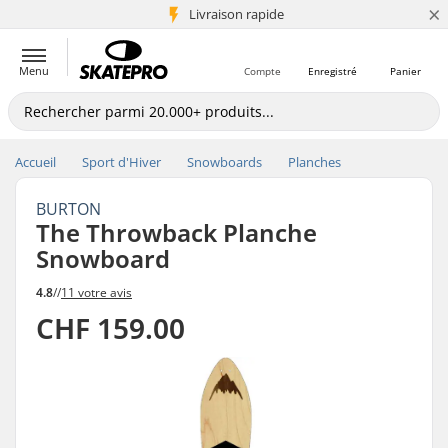
×
+5 mio de clients
Livraison rapide
Menu
Compte
Enregistré
Panier
Accueil
Sport d'Hiver
Snowboards
Planches
BURTON
The Throwback Planche
Snowboard
4.8
//
11 votre avis
CHF 159.00