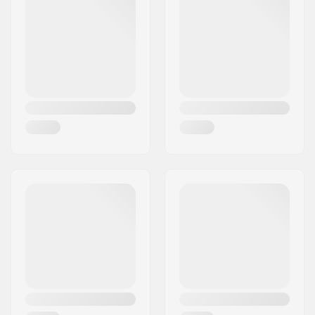
marque
Forme (shape):
Directionnel
Niveau:
Débutant
,
Intermédiaire
,
Avancé
Style de ride:
Freeride
Epaisseur:
Standard
Fixation:
Not included
Matériel principal:
Bois
Ecologique:
Bois certifié FSC
Sexe:
Homme, Femme,
Junior, Unisex