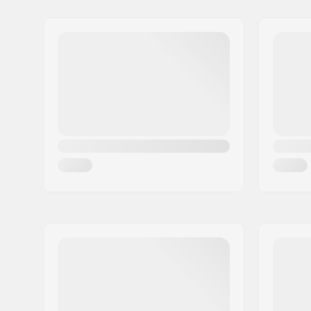
Diamètre de la roue:
Not inclu
Matériel Platine:
Plastique
Type de botte:
Dur
Niveau:
Intermédi
Fermeture:
Laçage