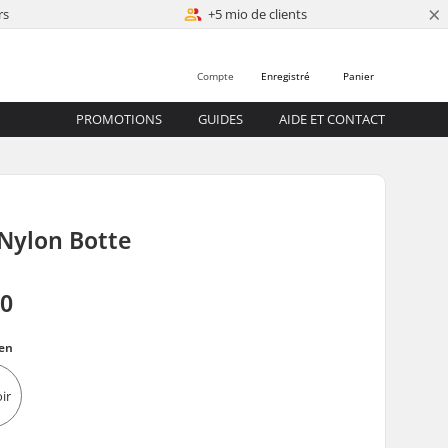
×
rs
+5 mio de clients
Compte
Enregistré
Panier
PROMOTIONS
GUIDES
AIDE ET CONTACT
Nylon Botte
00
en