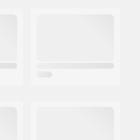
Not included
Not includedmm
Plastique
Non spécifié
Oui