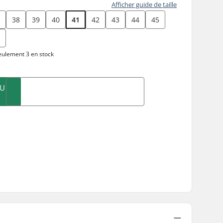
Afficher guide de taille
7
38
39
40
41
42
43
44
45
8
ulement 3 en stock
AU