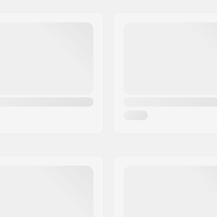
ded
Précision des roulements:
Epaisseur des roues:
Matériel de la Botte:
aire
,
Avancé
Matériel Chausson:
Frein: