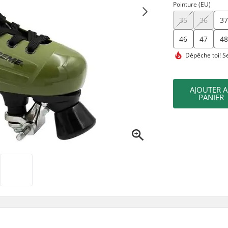
Pointure (EU)
35
36
3
46
47
4
Dépêche toi!
Se
AJOUTER 
PANIER