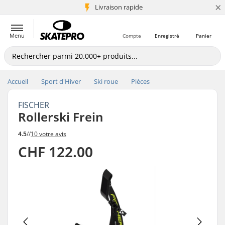
×
+5 mio de clients
Livraison rapide
Menu
Compte
Enregistré
Panier
Accueil
Sport d'Hiver
Ski roue
Pièces
FISCHER
Rollerski Frein
4.5
//
10 votre avis
CHF 122.00