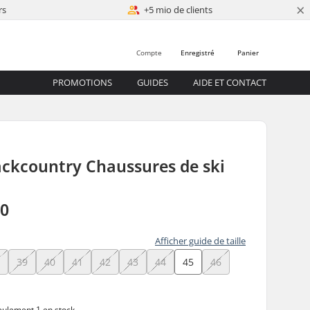
×
rs
+5 mio de clients
Compte
Enregistré
Panier
PROMOTIONS
GUIDES
AIDE ET CONTACT
ackcountry Chaussures de ski
00
Afficher guide de taille
8
39
40
41
42
43
44
45
46
ulement 1 en stock