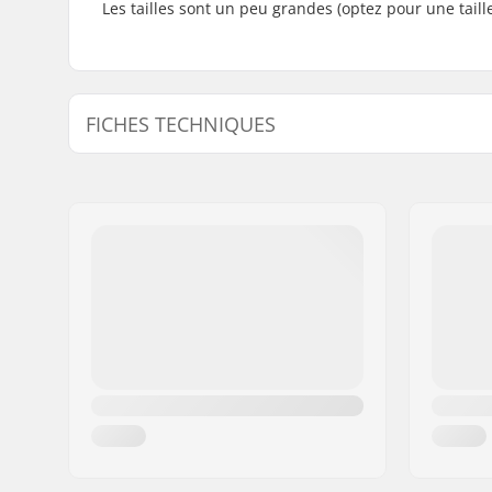
Les tailles sont un peu grandes (optez pour une tail
FICHES TECHNIQUES
Spécifications Supplémentaires :
Leather,
A
Système de fixation compatible:
Rottefell