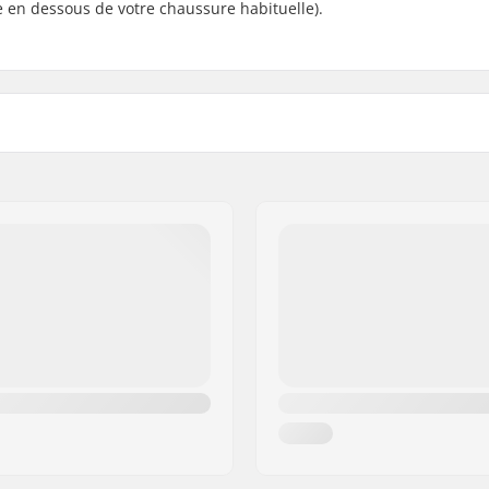
le en dessous de votre chaussure habituelle).
lpitex
, Thinsulate
Catégorie de ski:
a NNN BC
Sexe: