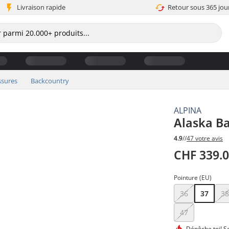
Livraison rapide
Retour sous 365 jou
sures
Backcountry
ALPINA
Alaska B
4.9
//
47 votre avis
CHF 339.
Pointure (EU)
36
37
3
47
Dépêche toi!
Se