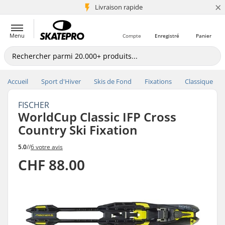
×
+5 mio de clients
Livraison rapide
Menu
Compte
Enregistré
Panier
Accueil
Sport d'Hiver
Skis de Fond
Fixations
Classique
FISCHER
WorldCup Classic IFP Cross
Country Ski Fixation
5.0
//
6 votre avis
CHF 88.00