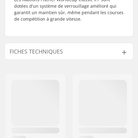
dotées d'un système de verrouillage amélioré qui
garantit un maintien sûr, même pendant les courses
de compétition à grande vitesse.
FICHES TECHNIQUES
Catégorie de ski:
Classique
Chaussures
NNN, Prolink (NNN),
compatibles:
Turnamic (NNN)
Flex:
7.0
Poids:
par pair 215g
Plaques de montage
IFP Turnamic Plate
pour ces fixations: