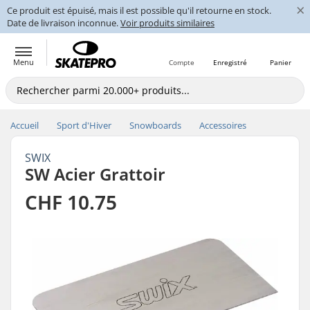
×
Ce produit est épuisé, mais il est possible qu'il retourne en stock.
Date de livraison inconnue.
Voir produits similaires
Menu
Compte
Enregistré
Panier
Accueil
Sport d'Hiver
Snowboards
Accessoires
SWIX
SW Acier Grattoir
CHF 10.75