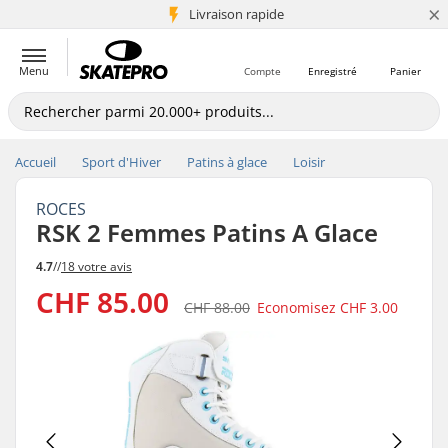
×
+5 mio de clients
Livraison rapide
Menu
Compte
Enregistré
Panier
Accueil
Sport d'Hiver
Patins à glace
Loisir
ROCES
RSK 2 Femmes Patins A Glace
4.7
//
18 votre avis
CHF 85.00
CHF 88.00
Economisez
CHF 3.00