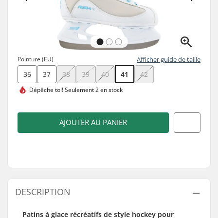
Pointure (EU)
Afficher guide de taille
36
37
38
39
40
41
42
Dépêche toi!
Seulement 2 en stock
AJOUTER AU PANIER
DESCRIPTION
Patins à glace récréatifs de style hockey pour