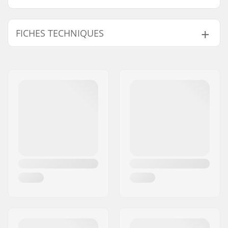
FICHES TECHNIQUES
Types de botte:
Dur
Matière de la botte:
Cuir PU, Plastique
Chausson:
Built-in,
Rembourrage
intelligent
Chausson :
Mesh, Mousse
Fermeture:
Laçage, Powerstrap
Cuff:
Stable, Haut support
latéral
Matériaux de la lame:
Acier inoxydable
Blade sharpening:
Factory sharpened
Toepick:
Non
Lame remplaçable:
Non