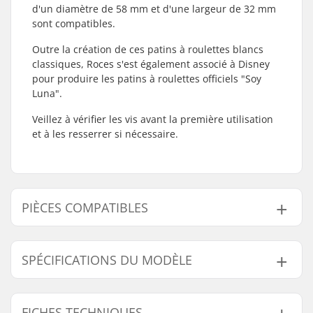
d'un diamètre de 58 mm et d'une largeur de 32 mm
sont compatibles.
Outre la création de ces patins à roulettes blancs
classiques, Roces s'est également associé à Disney
pour produire les patins à roulettes officiels "Soy
Luna".
Veillez à vérifier les vis avant la première utilisation
et à les resserrer si nécessaire.
PIÈCES COMPATIBLES
Trouvez des produits compatibles avec Roces RC1
Blanc Patins à Roulettes:
SPÉCIFICATIONS DU MODÈLE
Modèle
Intervalle poids de l'utilisateur
FICHES TECHNIQUES