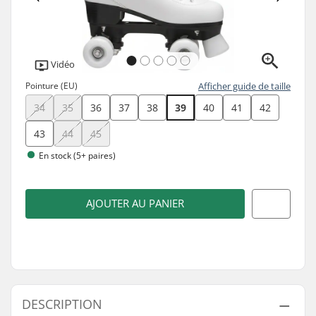
Vidéo
Pointure (EU)
Afficher guide de taille
34
35
36
37
38
39
40
41
42
43
44
45
En stock (5+ paires)
AJOUTER AU PANIER
DESCRIPTION