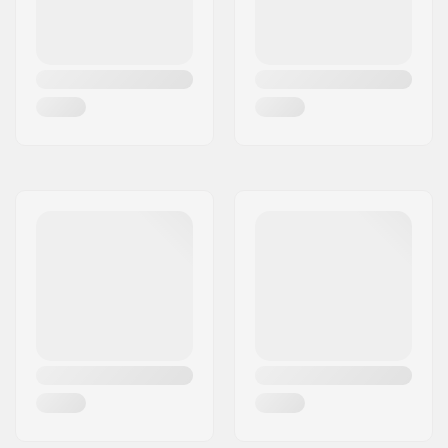
Dureté des roues:
82A
Matériel de la Botte:
Cuir PU
Matériel Chausson:
Textile
Frein:
Oui