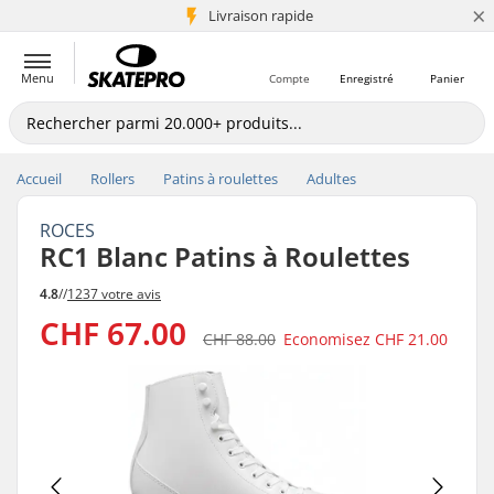
×
+5 mio de clients
Livraison rapide
Menu
Compte
Enregistré
Panier
Accueil
Rollers
Patins à roulettes
Adultes
ROCES
RC1 Blanc Patins à Roulettes
4.8
//
1237 votre avis
CHF 67.00
CHF 88.00
Economisez
CHF 21.00