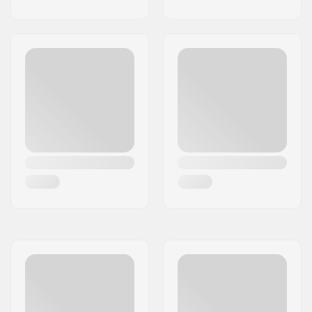
Precisione dei
ABEC-7
cuscinetti:
Taglia Cuscinetti:
608
Diametro asse:
8mm