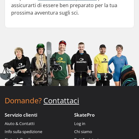
assicurarti di essere ben preparato per la tua
prossima avventura sugli sci.
Domande?
Contattaci
Servizio clienti
SkatePro
Aiuto & Contatti
Log in
Info sulla spedizione
Chi siamo