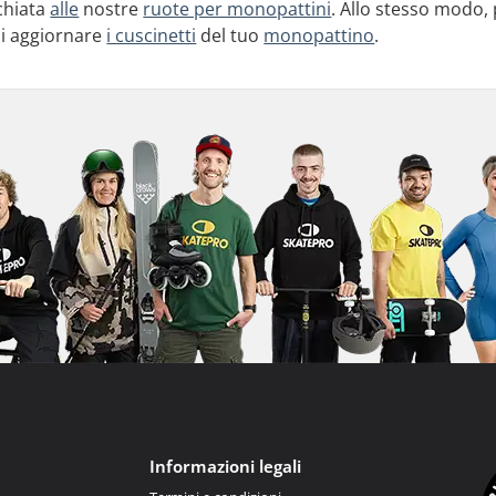
chiata
alle
nostre
ruote per monopattini
. Allo stesso modo,
 di aggiornare
i cuscinetti
del tuo
monopattino
.
Informazioni legali