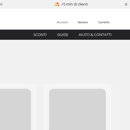
×
ni
+5 mln di clienti
Account
Salvato
Carrello
SCONTI
GUIDE
AIUTO & CONTATTI