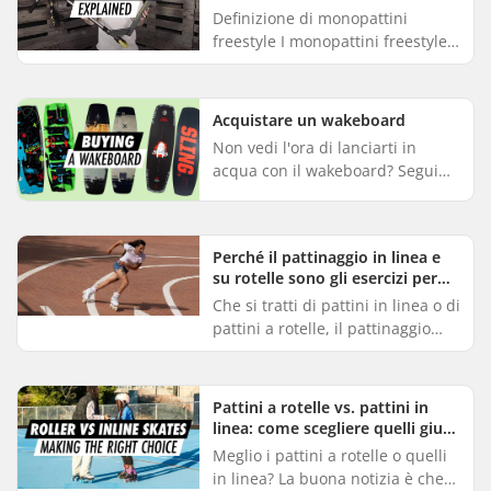
Definizione di monopattini
freestyle I monopattini freestyle
sono monopattini robusti
progettati specificamente per
l'esecuzione di trick. Realizzati ...
Acquistare un wakeboard
Non vedi l'ora di lanciarti in
acqua con il wakeboard? Segui
questa semplice guida per
scoprire quali sono gli elementi
essenziali da considerare prim...
Perché il pattinaggio in linea e
su rotelle sono gli esercizi per
eccellenza
Che si tratti di pattini in linea o di
pattini a rotelle, il pattinaggio
fitness è un metodo divertente ed
efficace per mantenersi in forma.
Combinand...
Pattini a rotelle vs. pattini in
linea: come scegliere quelli giusti
per te
Meglio i pattini a rotelle o quelli
in linea? La buona notizia è che