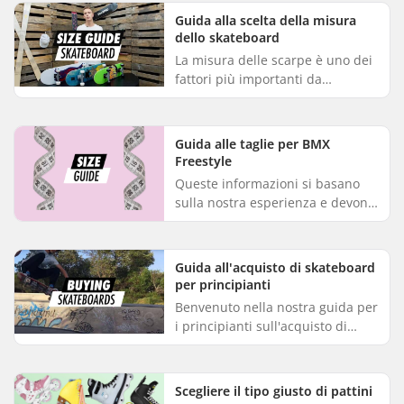
personali e dallo stile di guid...
Guida alla scelta della misura
dello skateboard
La misura delle scarpe è uno dei
fattori più importanti da
considerare nella scelta della
misura dello skateboard. La
misura giusta dello skateboard
Guida alle taglie per BMX
i...
Freestyle
Queste informazioni si basano
sulla nostra esperienza e devono
essere utilizzate come guida. La
scelta della taglia della BMX è
una decisione personal...
Guida all'acquisto di skateboard
per principianti
Benvenuto nella nostra guida per
i principianti sull'acquisto di
skateboard. Questa guida ti
aiuterà a scegliere lo skateboard
ideale se sei alle prim...
Scegliere il tipo giusto di pattini