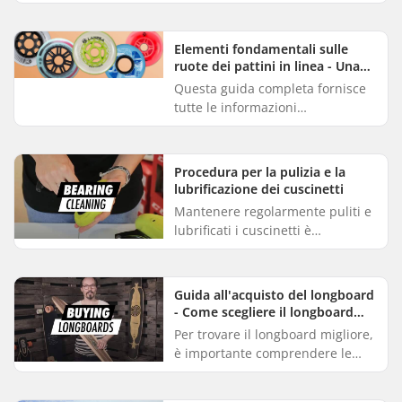
nel posto giusto! Da SkatePro
offriamo una vasta gamma di
monopattini, assicurandoci di a...
Elementi fondamentali sulle
ruote dei pattini in linea - Una
guida completa
Questa guida completa fornisce
tutte le informazioni
fondamentali sulle ruote per
pattini in linea. Ti aiuteremo a
scegliere rapidamente in base al
Procedura per la pulizia e la
tu...
lubrificazione dei cuscinetti
Mantenere regolarmente puliti e
lubrificati i cuscinetti è
fondamentale per garantire
prestazioni ottimali. Ciò non solo
ne prolunga la durata e ne au...
Guida all'acquisto del longboard
- Come scegliere il longboard
giusto per te
Per trovare il longboard migliore,
è importante comprendere le
nozioni di base sui longboard e
sui loro componenti. Questa