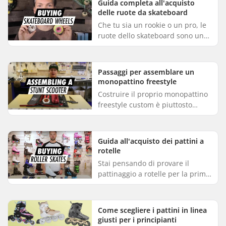
Guida completa all'acquisto
delle ruote da skateboard
Che tu sia un rookie o un pro, le
ruote dello skateboard sono una
componente fondamentale per le
tue prestazioni. Influiscono in
modo significativo su...
Passaggi per assemblare un
monopattino freestyle
Costruire il proprio monopattino
freestyle custom è piuttosto
impegnativo. Molti componenti
potrebbero non essere
compatibili e un montaggio
Guida all'acquisto dei pattini a
errato pu...
rotelle
Stai pensando di provare il
pattinaggio a rotelle per la prima
volta, o forse stai cercando un
nuovo paio di pattini a rotelle?
Questa guida è pensata...
Come scegliere i pattini in linea
giusti per i principianti