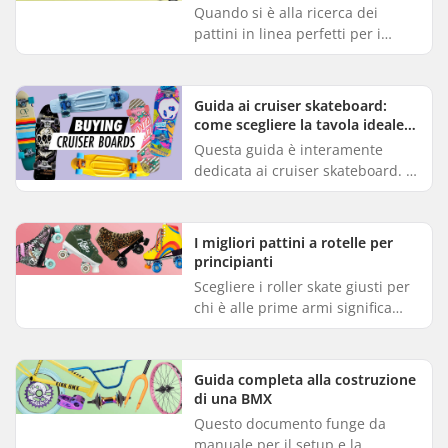
Quando si è alla ricerca dei
pattini in linea perfetti per i
principianti, è fondamentale
scegliere un paio che garantisca
comfort e stabilità, favore...
Guida ai cruiser skateboard:
come scegliere la tavola ideale
per il cruising
Questa guida è interamente
dedicata ai cruiser skateboard. Ci
impegniamo a fornirti tutte le
informazioni fondamentali
necessarie per scegliere il cru...
I migliori pattini a rotelle per
principianti
Scegliere i roller skate giusti per
chi è alle prime armi significa
concentrarsi su comfort e
stabilità per rendere il
pattinaggio piacevole. Questa g...
Guida completa alla costruzione
di una BMX
Questo documento funge da
manuale per il setup e la