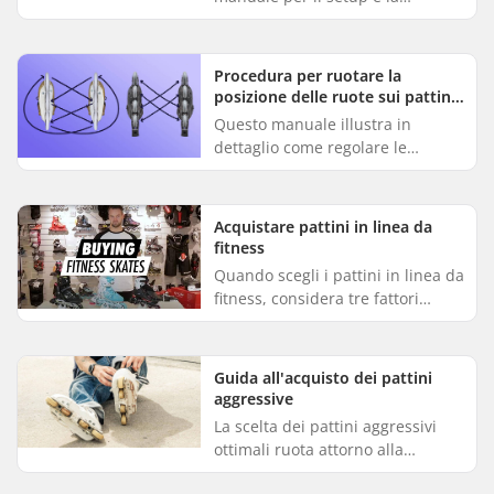
manutenzione di una BMX. Il
corretto montaggio dei vari
componenti è fondamentale,
Procedura per ruotare la
poiché un monta...
posizione delle ruote sui pattini
in linea
Questo manuale illustra in
dettaglio come regolare le
posizioni delle ruote sui pattini in
linea a 3 o 4 ruote. Le ruote
anteriori e posteriori sono s...
Acquistare pattini in linea da
fitness
Quando scegli i pattini in linea da
fitness, considera tre fattori
principali: opta per una misura
europea o mezza misura
britannica in più rispetto a...
Guida all'acquisto dei pattini
aggressive
La scelta dei pattini aggressivi
ottimali ruota attorno alla
comprensione delle tue