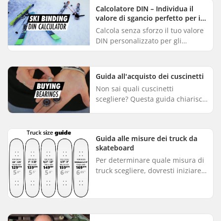
guida completa ai longboard...
Calcolatore DIN – Individua il
valore di sgancio perfetto per i
tuoi attacchi da sci
Calcola senza sforzo il tuo valore
DIN personalizzato per gli
attacchi da sci con il nostro
semplice calcolatore. Inserisci il
tuo peso, la tua altezz...
Guida all'acquisto dei cuscinetti
Non sai quali cuscinetti
scegliere? Questa guida chiarisce
la terminologia essenziale e le
caratteristiche dei cuscinetti. Ti
aiuterà inoltre a capire...
Guida alle misure dei truck da
skateboard
Per determinare quale misura di
truck scegliere, dovresti iniziare
osservando la larghezza del
deck....