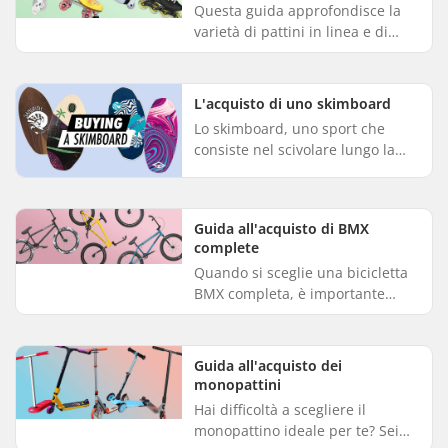
Questa guida approfondisce la
varietà di pattini in linea e di
pattini a rotelle disponibili.
Continuare a leggere ti aiuterà a
scegliere i pattini pe...
L'acquisto di uno skimboard
Lo skimboard, uno sport che
consiste nel scivolare lungo la
battigia su tavole piatte, sta
riscuotendo un successo
crescente. Tuttavia, l'apparenza
Guida all'acquisto di BMX
in...
complete
Quando si sceglie una bicicletta
BMX completa, è importante
valutare attentamente diversi
fattori per assicurarsi che la bici
sia in linea con le esig...
Guida all'acquisto dei
monopattini
Hai difficoltà a scegliere il
monopattino ideale per te? Sei