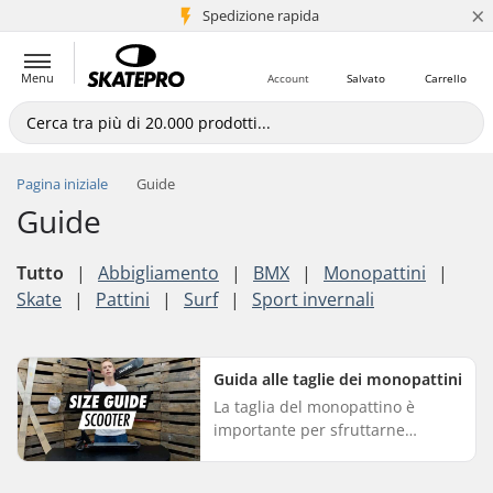
×
Spedizione rapida
+5 mln di clienti
Menu
Account
Salvato
Carrello
Pagina iniziale
Guide
Guide
Tutto
|
Abbigliamento
|
BMX
|
Monopattini
|
Skate
|
Pattini
|
Surf
|
Sport invernali
Guida alle taglie dei monopattini
La taglia del monopattino è
importante per sfruttarne
appieno il potenziale. Poiché la
taglia dipende dalle preferenze