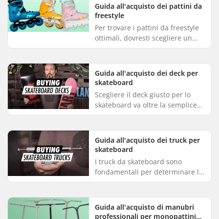
guida dettagliata e avrete il vo...
Guida all'acquisto dei pattini da
freestyle
Per trovare i pattini da freestyle
ottimali, dovresti scegliere un
paio di pattini in linea su misura
per il tuo stile di pattinaggio e i
terreni che ...
Guida all'acquisto dei deck per
skateboard
Scegliere il deck giusto per lo
skateboard va oltre la semplice
selezione della grafica più
accattivante. Ti sei mai chiesto
quale misura di deck per ...
Guida all'acquisto dei truck per
skateboard
I truck da skateboard sono
fondamentali per determinare la
stabilità, la manovrabilità e le
prestazioni della tavola. Questa
guida dettagliata tratta ...
Guida all'acquisto di manubri
professionali per monopattini