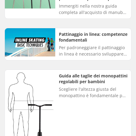
freestyle
Immergiti nella nostra guida
completa all'acquisto di manubri
per monopattini freestyle
professionali, pensata per
semplificare la tua esperienza
Pattinaggio in linea: competenze
nell...
fondamentali
Per padroneggiare il pattinaggio
in linea è necessario sviluppare
una posizione stabile, imparare a
fermarsi in modo efficace,
effettuare curve fluide...
Guida alle taglie dei monopattini
regolabili per bambini
Scegliere l'altezza giusta del
monopattino è fondamentale per
garantire una ride comoda e
divertente per il tuo bambino. La
maggior parte dei monopatt...