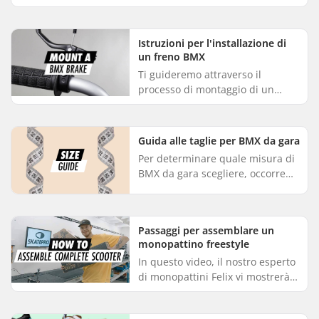
non puoi sbagliare. Sia per i
principianti che per i pattinatori
esperti, entramb...
Istruzioni per l'installazione di
un freno BMX
Ti guideremo attraverso il
processo di montaggio di un
freno BMX sulla tua bici BMX.
Segui attentamente ogni
passaggio con le immagini
Guida alle taglie per BMX da gara
allegate. 1. In...
Per determinare quale misura di
BMX da gara scegliere, occorre
innanzitutto considerare l'altezza
dell'utente. La tabella è
puramente indicativa. Alte...
Passaggi per assemblare un
monopattino freestyle
In questo video, il nostro esperto
di monopattini Felix vi mostrerà
come assemblare un
monopattino. Seguite la nostra