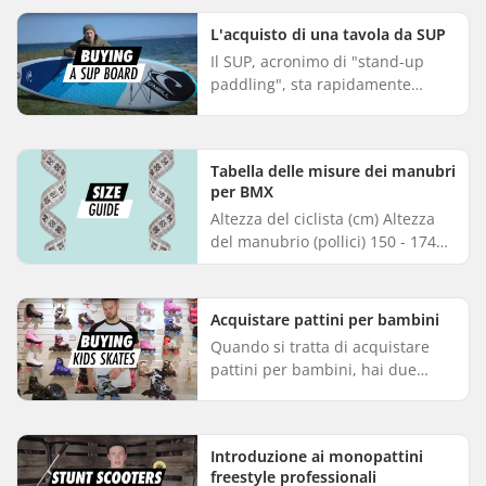
preferenze personali e delle
caratteristiche che cerchi in loro.
L'acquisto di una tavola da SUP
I...
Il SUP, acronimo di "stand-up
paddling", sta rapidamente
guadagnando popolarità come
sport acquatico. Se state
pensando di acquistare una
Tabella delle misure dei manubri
tavola, ecco...
per BMX
Altezza del ciclista (cm) Altezza
del manubrio (pollici) 150 - 174
cm 8,75" 175 - 189 cm 8,75 - 9,5"
>190 cm >9,5"...
Acquistare pattini per bambini
Quando si tratta di acquistare
pattini per bambini, hai due
opzioni: pattini in linea e pattini a
rotelle. Molti pattini per bambini
sono dotati di mi...
Introduzione ai monopattini
freestyle professionali