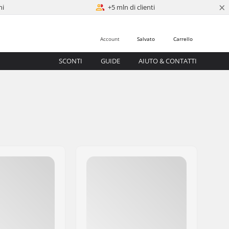
×
ni
+5 mln di clienti
Account
Salvato
Carrello
SCONTI
GUIDE
AIUTO & CONTATTI