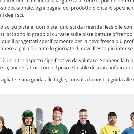
 da freeride, considera la larghezza al centro, poiché determ
esso decisionale, ogni pagina del prodotto elenca le specifi
i degli sci.
 lo sci su pista e fuori pista, uno sci da freeride flessibile
sti sci sono in grado di curvare sulle piste battute offrend
r quelli progettati specificamente per la neve fresca più pr
anere a galla durante le giornate di neve fresca più intense
 è un altro aspetto significativo da valutare. Sebbene la tua 
sci, anche fattori come il peso e lo stile di sciata influiranno
agliate e una guida alle taglie, consulta
la
nostra
guida alle 