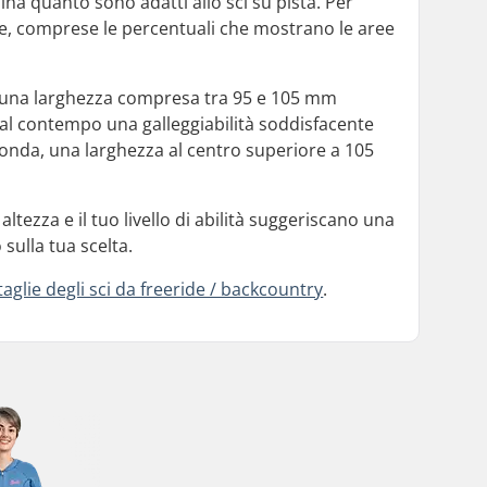
ina quanto sono adatti allo sci su pista. Per
che, comprese le percentuali che mostrano le aree
 con una larghezza compresa tra 95 e 105 mm
o al contempo una galleggiabilità soddisfacente
ofonda, una larghezza al centro superiore a 105
.
altezza e il tuo livello di abilità suggeriscano una
 sulla tua scelta.
taglie degli sci da freeride / backcountry
.