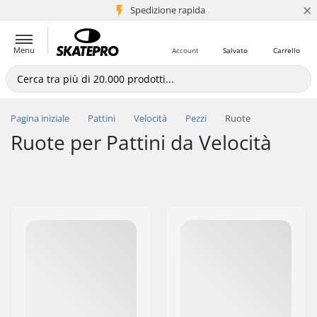
×
Spedizione rapida
+5 mln di clienti
Menu
Account
Salvato
Carrello
Pagina iniziale
Pattini
Velocità
Pezzi
Ruote
Ruote per Pattini da Velocità