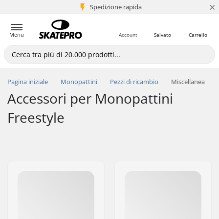
×
Spedizione rapida
+5 mln di clienti
Menu
Account
Salvato
Carrello
Pagina iniziale
Monopattini
Pezzi di ricambio
Miscellanea
Accessori per Monopattini
Freestyle