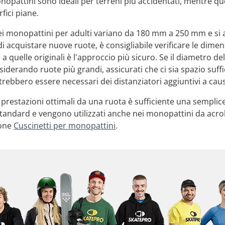
pattini sono ideali per terreni più accidentati, mentre que
fici piane.
dei monopattini per adulti variano da 180 mm a 250 mm e si
i acquistare nuove ruote, è consigliabile verificare le dimens
a quelle originali è l'approccio più sicuro. Se il diametro 
siderando ruote più grandi, assicurati che ci sia spazio suff
trebbero essere necessari dei distanziatori aggiuntivi a caus
 prestazioni ottimali da una ruota è sufficiente una semplice
tandard e vengono utilizzati anche nei monopattini da acro
ione
Cuscinetti per monopattini
.