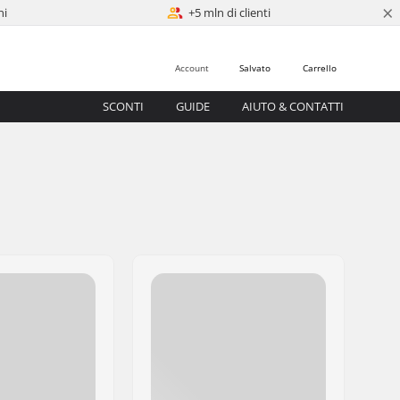
×
ni
+5 mln di clienti
Account
Salvato
Carrello
SCONTI
GUIDE
AIUTO & CONTATTI