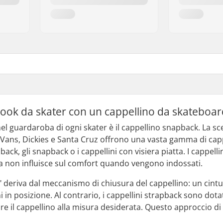
 look da skater con un cappellino da skateboa
l guardaroba di ogni skater è il cappellino snapback. La sce
ans, Dickies e Santa Cruz offrono una vasta gamma di cappel
ack, gli snapback o i cappellini con visiera piatta. I cappellin
a non influisce sul comfort quando vengono indossati.
 deriva dal meccanismo di chiusura del cappellino: un cintur
i in posizione. Al contrario, i cappellini strapback sono dotat
re il cappellino alla misura desiderata. Questo approccio di 