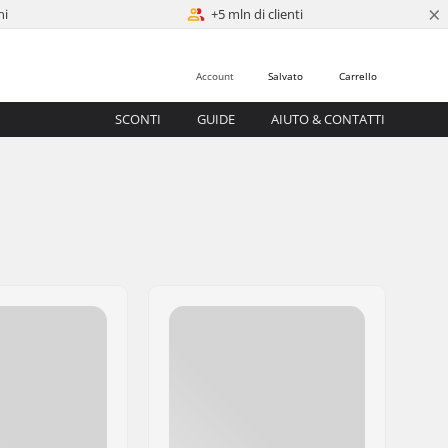
×
ni
+5 mln di clienti
Account
Salvato
Carrello
SCONTI
GUIDE
AIUTO & CONTATTI