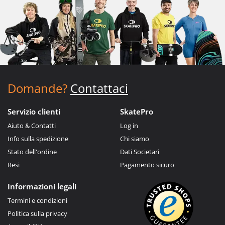
Domande?
Contattaci
Servizio clienti
SkatePro
Aiuto & Contatti
Log in
Info sulla spedizione
Chi siamo
Stato dell'ordine
Dati Societari
Resi
Pagamento sicuro
Informazioni legali
Termini e condizioni
Politica sulla privacy