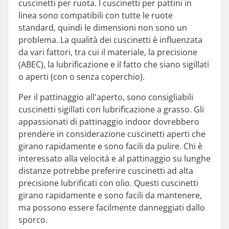
cuscinetti per ruota. I cuscinetti per pattini in
linea sono compatibili con tutte le ruote
standard, quindi le dimensioni non sono un
problema. La qualità dei cuscinetti è influenzata
da vari fattori, tra cui il materiale, la precisione
(ABEC), la lubrificazione e il fatto che siano sigillati
o aperti (con o senza coperchio).
Per il pattinaggio all'aperto, sono consigliabili
cuscinetti sigillati con lubrificazione a grasso. Gli
appassionati di pattinaggio indoor dovrebbero
prendere in considerazione cuscinetti aperti che
girano rapidamente e sono facili da pulire. Chi è
interessato alla velocità e al pattinaggio su lunghe
distanze potrebbe preferire cuscinetti ad alta
precisione lubrificati con olio. Questi cuscinetti
girano rapidamente e sono facili da mantenere,
ma possono essere facilmente danneggiati dallo
sporco.