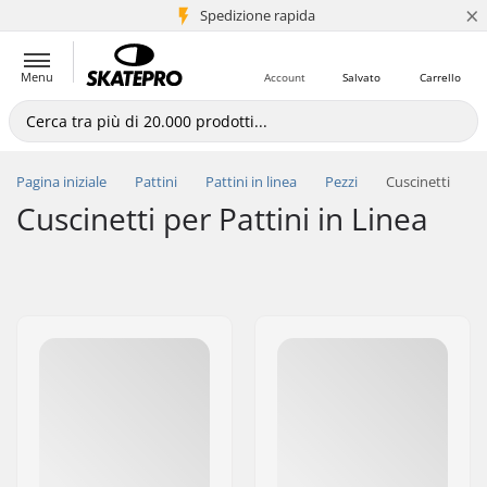
×
Spedizione rapida
+5 mln di clienti
Menu
Account
Salvato
Carrello
Pagina iniziale
Pattini
Pattini in linea
Pezzi
Cuscinetti
Cuscinetti per Pattini in Linea