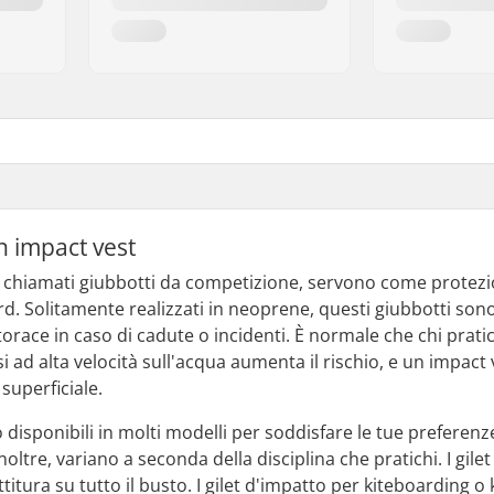
n impact vest
 chiamati giubbotti da competizione, servono come protezione
rd. Solitamente realizzati in neoprene, questi giubbotti son
al torace in caso di cadute o incidenti. È normale che chi pra
 ad alta velocità sull'acqua aumenta il rischio, e un impact 
 superficiale.
o disponibili in molti modelli per soddisfare le tue preferenz
oltre, variano a seconda della disciplina che pratichi. I gi
tura su tutto il busto. I gilet d'impatto per kiteboarding o