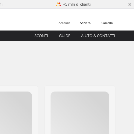
×
ni
+5 mln di clienti
Account
Salvato
Carrello
SCONTI
GUIDE
AIUTO & CONTATTI