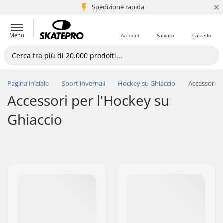
×
Spedizione rapida
+5 mln di clienti
Menu
Account
Salvato
Carrello
Pagina iniziale
Sport invernali
Hockey su Ghiaccio
Accessori
Accessori per l'Hockey su
Ghiaccio