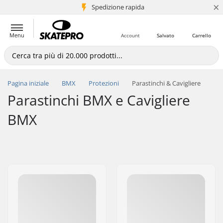
×
Spedizione rapida
+5 mln di clienti
Menu
Account
Salvato
Carrello
Pagina iniziale
BMX
Protezioni
Parastinchi & Cavigliere
Parastinchi BMX e Cavigliere
BMX