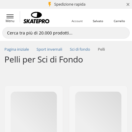
×
Spedizione rapida
+5 mln di clienti
Menu
Account
Salvato
Carrello
Pagina iniziale
Sport invernali
Sci di fondo
Pelli
Pelli per Sci di Fondo