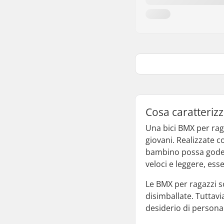
Cosa caratteriz
Una bici BMX per rag
giovani. Realizzate c
bambino possa godersi
veloci e leggere, ess
Le BMX per ragazzi s
disimballate. Tuttav
desiderio di personal