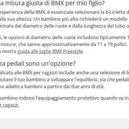
a misura giusta di BMX per mio figlio?
esperienza della BMX, è essenziale selezionare la bicicletta 
alla sua altezza. Un bambino più alto richiederà un modello
nata dal diametro delle ruote e dalla lunghezza del tubo o
, le opzioni di diametro delle ruote includono tipicamente 12,
e misure, che vanno approssimativamente da 11 a 19 pollici. M
la nostra
guida alle taglie BMX Freestyle
.
nza pedali sono un'opzione?
icata alle BMX per ragazzi include anche una selezione di bi
utare il tuo bambino a sviluppare l'equilibrio, sia che pedali 
sono adatte a bambini a partire dai due anni di età.
o bambino indossi l'equipaggiamento protettivo quando va in
r ragazzi
.