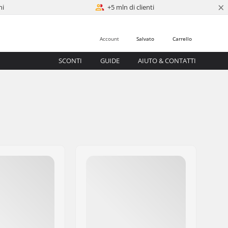
×
ni
+5 mln di clienti
Account
Salvato
Carrello
SCONTI
GUIDE
AIUTO & CONTATTI