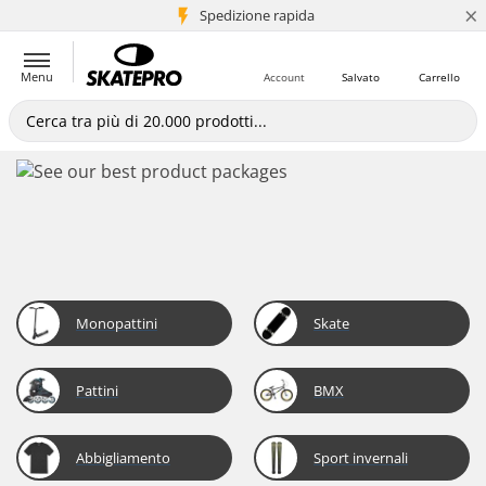
×
Spedizione rapida
+5 mln di clienti
Menu
Account
Salvato
Carrello
Monopattini
Skate
Pattini
BMX
Abbigliamento
Sport invernali