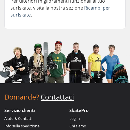
Per ulteriori miglioramenti funzionali al tuo
surfskate, visita la nostra sezione
Ricambi per
surfskate
.
Domande?
Contattaci
Servizio clienti
SkatePro
Aiuto & Contatti
Log in
Info sulla spedizione
Chi siamo