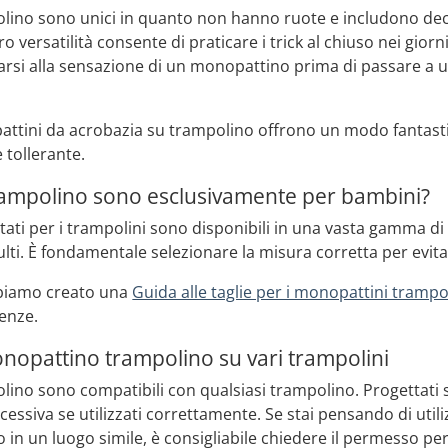
lino sono unici in quanto non hanno ruote e includono dec
o versatilità consente di praticare i trick al chiuso nei giorni
uarsi alla sensazione di un monopattino prima di passare a u
attini da acrobazia su trampolino offrono un modo fantast
 tollerante.
rampolino sono esclusivamente per bambini?
ati per i trampolini sono disponibili in una vasta gamma di m
ulti. È fondamentale selezionare la misura corretta per evit
biamo creato una
Guida alle taglie per i monopattini trampo
genze.
onopattino trampolino su vari trampolini
lino sono compatibili con qualsiasi trampolino. Progettati 
essiva se utilizzati correttamente. Se stai pensando di util
 in un luogo simile, è consigliabile chiedere il permesso per 