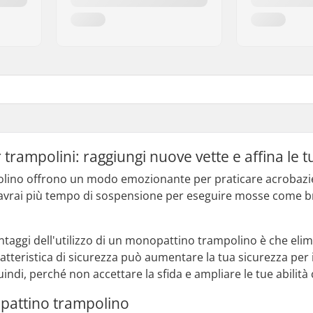
trampolini: raggiungi nuove vette e affina le tu
lino offrono un modo emozionante per praticare acrobazie nu
avrai più tempo di sospensione per eseguire mosse come bri 
ntaggi dell'utilizzo di un monopattino trampolino è che elimin
tteristica di sicurezza può aumentare la tua sicurezza per 
Quindi, perché non accettare la sfida e ampliare le tue abil
pattino trampolino