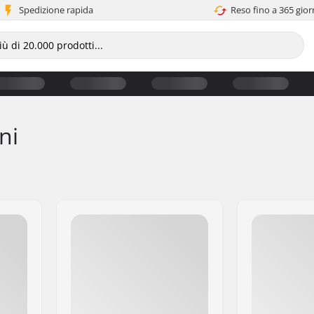
Spedizione rapida
Reso fino a 365 gior
ni