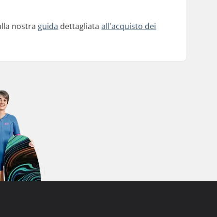
alla nostra
guida
dettagliata
all'acquisto dei