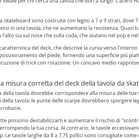
ideale per chi cerca una tavola che duri a lungo. L'acero Ha
da skateboard sono costruite con legno a 7 o 9 strati, dove 7 s
essi in una tavola, che ne aumentano la resistenza. Quasi tu
 l'alto sia sul nose che sulla coda, che aiutano nel pop e nel 
 caratteristica del deck, che descrive la curva verso l'intern
posizionamento del piede, fornendo una superficie più piat
ecuzione di trick con rotazione. Un concavo medio rappresen
la misura corretta del deck della tavola da sk
a della tavola dovrebbe corrispondere alla misura delle tue s
a della tavola; le punte delle scarpe dovrebbero sporgere le
acrobazie.
tte possono destabilizzarti e aumentare il rischio di "scont
errompendo la tua corsa. Al contrario, le tavole eccessiva
ip. Le tavole larghe da 8 a 7,75 pollici sono consigliate come