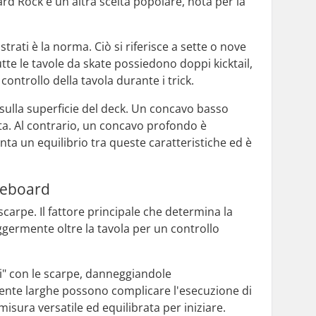
rd Rock è un'altra scelta popolare, nota per la
trati è la norma. Ciò si riferisce a sette o nove
tte le tavole da skate possiedono doppi kicktail,
controllo della tavola durante i trick.
o sulla superficie del deck. Un concavo basso
ta. Al contrario, un concavo profondo è
ta un equilibrio tra queste caratteristiche ed è
ateboard
carpe. Il fattore principale che determina la
ggermente oltre la tavola per un controllo
ri" con le scarpe, danneggiandole
mente larghe possono complicare l'esecuzione di
 misura versatile ed equilibrata per iniziare.