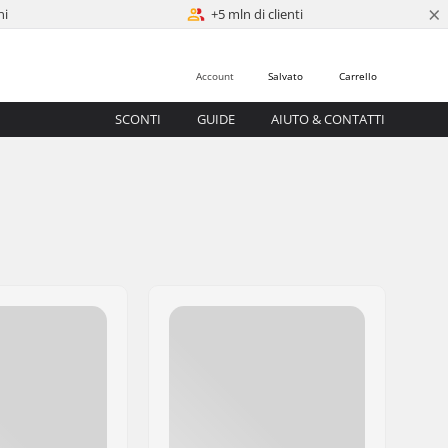
×
ni
+5 mln di clienti
Account
Salvato
Carrello
SCONTI
GUIDE
AIUTO & CONTATTI