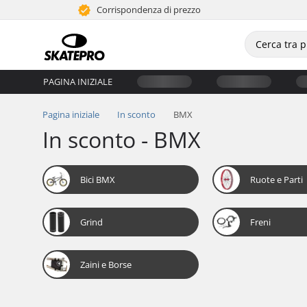
Corrispondenza di prezzo
PAGINA INIZIALE
Pagina iniziale
In sconto
BMX
In sconto - BMX
Bici BMX
Ruote e Parti
Grind
Freni
Zaini e Borse