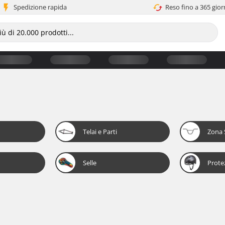
Spedizione rapida
Reso fino a 365 gior
Telai e Parti
Zona 
Selle
Prote