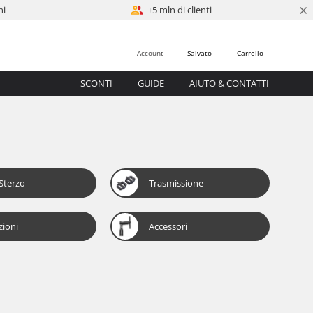
×
ni
+5 mln di clienti
Account
Salvato
Carrello
SCONTI
GUIDE
AIUTO & CONTATTI
Sterzo
Trasmissione
zioni
Accessori