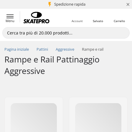
×
Spedizione rapida
+5 mln di clienti
Menu
Account
Salvato
Carrello
Pagina iniziale
Pattini
Aggressive
Rampe e rail
Rampe e Rail Pattinaggio
Aggressive