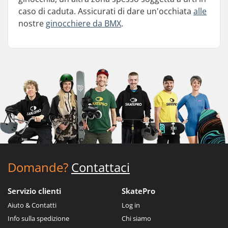
caso di caduta. Assicurati di dare un'occhiata
alle
nostre
ginocchiere da BMX
.
Domande?
Contattaci
Servizio clienti
SkatePro
Aiuto & Contatti
Log in
Info sulla spedizione
Chi siamo