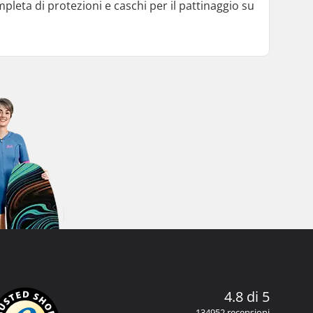
leta di protezioni e caschi per il pattinaggio su
4.8 di 5
134952 recensioni