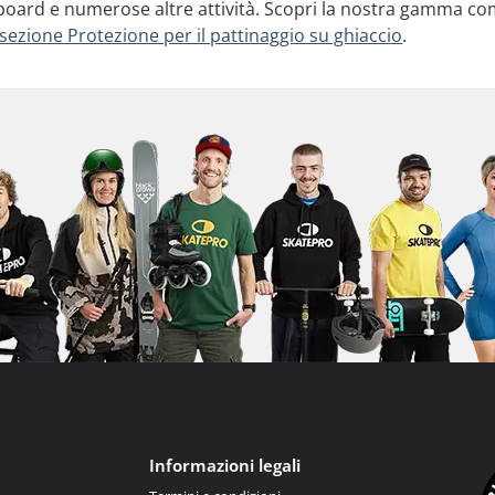
board e numerose altre attività. Scopri la nostra gamma comp
 sezione Protezione per il pattinaggio su ghiaccio
.
Informazioni legali