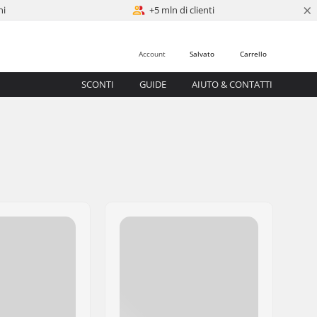
×
ni
+5 mln di clienti
Account
Salvato
Carrello
SCONTI
GUIDE
AIUTO & CONTATTI