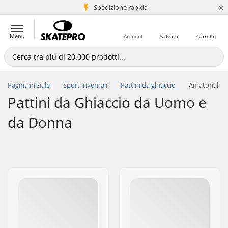
×
Spedizione rapida
+5 mln di clienti
Menu
Account
Salvato
Carrello
Pagina iniziale
Sport invernali
Pattini da ghiaccio
Amatoriali
Pattini da Ghiaccio da Uomo e
da Donna