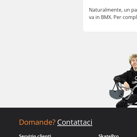
Naturalmente, un pai
va in BMX. Per comple
Domande?
Contattaci
Servizio clienti
SkatePro