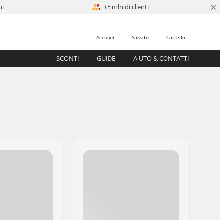
×
ni
+5 mln di clienti
Account
Salvato
Carrello
SCONTI
GUIDE
AIUTO & CONTATTI