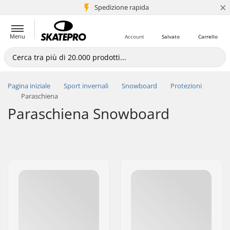
×
Spedizione rapida
+5 mln di clienti
Menu
Account
Salvato
Carrello
Pagina iniziale
Sport invernali
Snowboard
Protezioni
Paraschiena
Paraschiena Snowboard