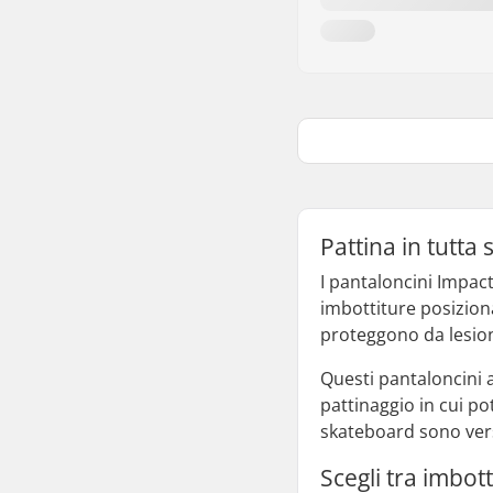
Pattina in tutta
I pantaloncini Impact
imbottiture posiziona
proteggono da lesion
Questi pantaloncini a
pattinaggio in cui po
skateboard sono versat
Scegli tra imbot