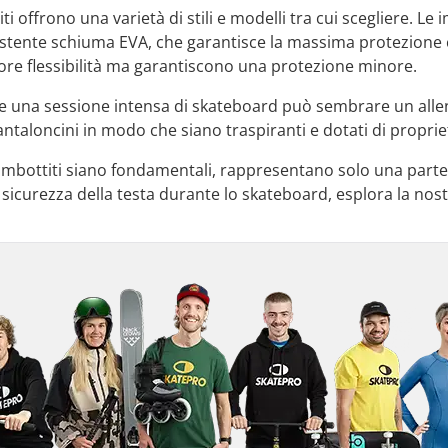
iti offrono una varietà di stili e modelli tra cui scegliere. L
istente schiuma EVA, che garantisce la massima protezione co
iore flessibilità ma garantiscono una protezione minore.
e una sessione intensa di skateboard può sembrare un alle
antaloncini in modo che siano traspiranti e dotati di propri
imbottiti siano fondamentali, rappresentano solo una parte
 sicurezza della testa durante lo skateboard, esplora la nos