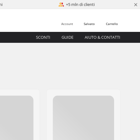
×
ni
+5 mln di clienti
Account
Salvato
Carrello
SCONTI
GUIDE
AIUTO & CONTATTI